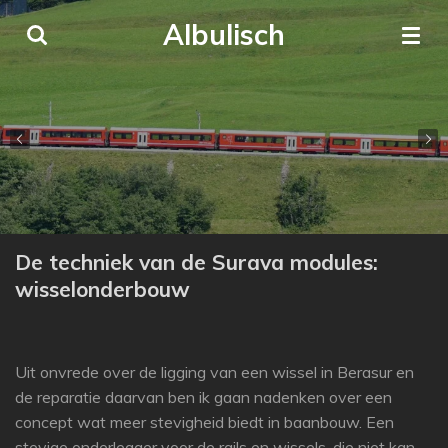
Ga
Albulisch
direct
naar
de
hoofdinhoud
De techniek van de Surava modules:
wisselonderbouw
Uit onvrede over de ligging van een wissel in Berasur en
de reparatie daarvan ben ik gaan nadenken over een
concept wat meer stevigheid biedt in baanbouw. Een
stevige onderlegger voor de rails en wissels, die niet kan