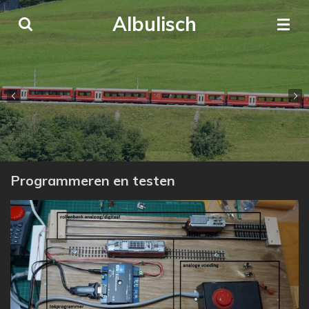
Ga
Albulisch
direct
naar
de
hoofdinhoud
Programmeren en testen