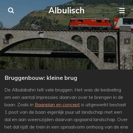
Ga
Albulisch
direct
naar
de
hoofdinhoud
Bruggenbouw: kleine brug
De Albulabahn telt vele bruggen. Het was de bedoeling
om een aantal impressies daarvan over te brengen in de
baan. Zoals in
Baanplan en concept
is uitgewerkt bestaat
1 poot van de baan eigenlijk puur uit landschap met een
dal en aan weerszijden daarvan opgaand landschap. Over
het dal rijdt de trein in een spiraalvorm omhoog van de ene